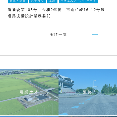
測量・調査
災害対応
道路
鋼構造及びコンクリート
河
鋼
道新委第105号 令和2年度 市道柏崎16-12号線
一
道路測量設計業務委託
設
実績一覧
農業土木
道路