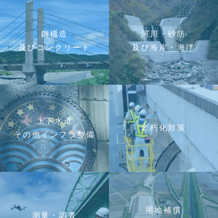
鋼構造
河川・砂防
及びコンクリート
及び海岸・海洋
上下水道
老朽化対策
その他インフラ整備
用地補償
測量・調査