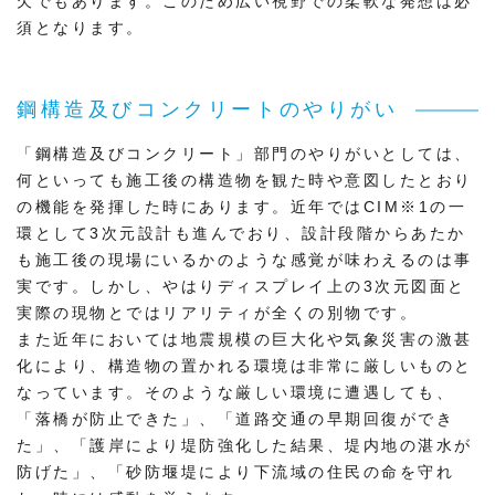
欠でもあります。このため広い視野での柔軟な発想は必
須となります。
鋼構造及びコンクリートのやりがい
「鋼構造及びコンクリート」部門のやりがいとしては、
何といっても施工後の構造物を観た時や意図したとおり
の機能を発揮した時にあります。近年ではCIM※1の一
環として3次元設計も進んでおり、設計段階からあたか
も施工後の現場にいるかのような感覚が味わえるのは事
実です。しかし、やはりディスプレイ上の3次元図面と
実際の現物とではリアリティが全くの別物です。
また近年においては地震規模の巨大化や気象災害の激甚
化により、構造物の置かれる環境は非常に厳しいものと
なっています。そのような厳しい環境に遭遇しても、
「落橋が防止できた」、「道路交通の早期回復ができ
た」、「護岸により堤防強化した結果、堤内地の湛水が
防げた」、「砂防堰堤により下流域の住民の命を守れ