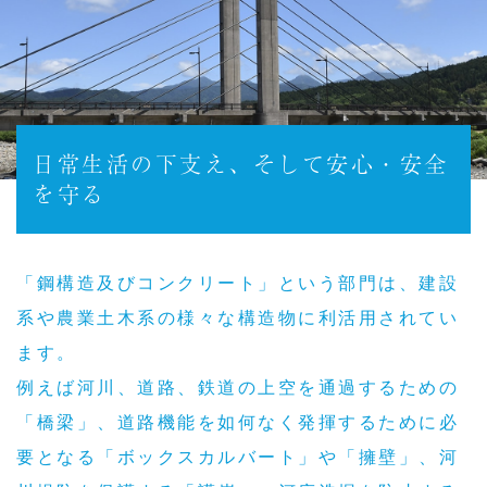
日常生活の下支え、そして安心・安全
を守る
「鋼構造及びコンクリート」という部門は、建設
系や農業土木系の様々な構造物に利活用されてい
ます。
例えば河川、道路、鉄道の上空を通過するための
「橋梁」、道路機能を如何なく発揮するために必
要となる「ボックスカルバート」や「擁壁」、河