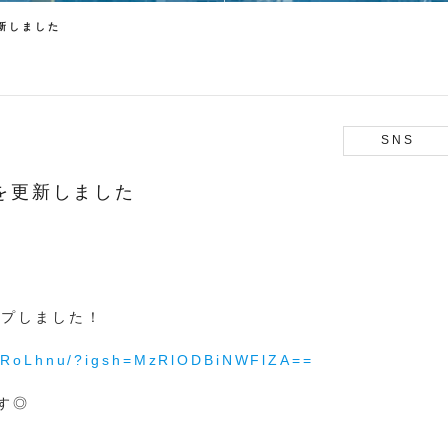
更新しました
SNS
子を更新しました
ップしました！
2ZRoLhnu/?igsh=MzRlODBiNWFlZA==
す◎