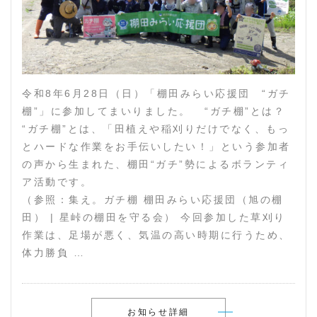
令和8年6月28日（日）「棚田みらい応援団 “ガチ
棚”」に参加してまいりました。 “ガチ棚”とは？
“ガチ棚”とは、「田植えや稲刈りだけでなく、もっ
とハードな作業をお手伝いしたい！」という参加者
の声から生まれた、棚田“ガチ”勢によるボランティ
ア活動です。
（参照：集え。ガチ棚 棚田みらい応援団（旭の棚
田） | 星峠の棚田を守る会） 今回参加した草刈り
作業は、足場が悪く、気温の高い時期に行うため、
体力勝負 …
お知らせ詳細