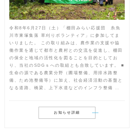
令和8年6月27日（土）「棚田みらい応援団 糸魚
川市東塚集落 草刈りボランティア」に参加してま
いりました。 この取り組みは、農作業の支援や協
働作業を通じて都市と農村との交流を促進し、棚田
の保全と地域の活性化を図ることを目的としてお
り、当社のSDGｓへの取組とも合致しています。 ■
生命の源である農業分野（圃場整備、用排水路整
備、ため池整備等）に加え、社会経済活動の基盤と
なる道路、橋梁、上下水道などのインフラ整備 …
お知らせ詳細