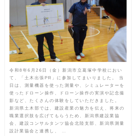
令和8年6月26日（金）新潟市立葛塚中学校におい
て、「土木出張PR」に参加してまいりました。 当
日は、測量機器を使った測量や、シミュレーターを
使ったドローン操作、ドローン操作の実演や記念撮
影など、たくさんの体験をしていただきました。
新潟県土木部では、建設産業の魅力を伝え、将来の
職業選択肢を広げてもらうため、新潟県建設業協
会、建設コンサルタンツ協会北陸支部、新潟県測量
設計業協会と連携し、 …