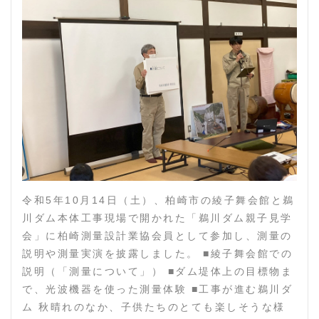
令和5年10月14日（土）、柏崎市の綾子舞会館と鵜
川ダム本体工事現場で開かれた「鵜川ダム親子見学
会」に柏崎測量設計業協会員として参加し、測量の
説明や測量実演を披露しました。 ■綾子舞会館での
説明（「測量について」） ■ダム堤体上の目標物ま
で、光波機器を使った測量体験 ■工事が進む鵜川ダ
ム 秋晴れのなか、子供たちのとても楽しそうな様