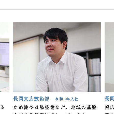
長岡支店技術部
長
令和6年入社
える
ため池やほ場整備など、
地域の基盤
幅