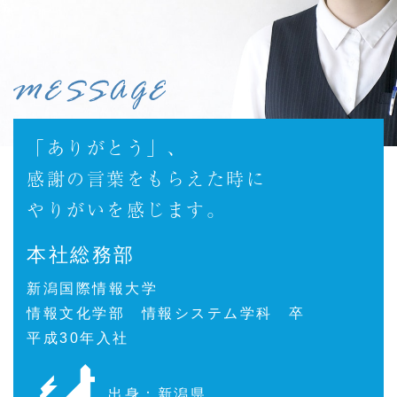
「ありがとう」、
感謝の言葉をもらえた時に
やりがいを感じます。
本社総務部
新潟国際情報大学
情報文化学部 情報システム学科 卒
平成30年入社
出身：新潟県