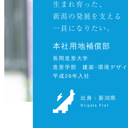
生まれ育った、
新潟の発展を支える
一員になりたい。
本社用地補償部
長岡造形大学
造形学部 建築･環境デザ
平成26年入社
出身：新潟県
Niigata Pref.