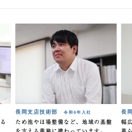
長岡支店技術部
長
令和6年入社
える
ため池やほ場整備など、
地域の基盤
幅
を支える
業務に携わっています。
暮