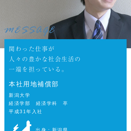
関わった仕事が
人々の豊かな社会生活の
一端を担っている。
本社用地補償部
新潟大学
経済学部 経済学科 卒
平成31年入社
出身：新潟県