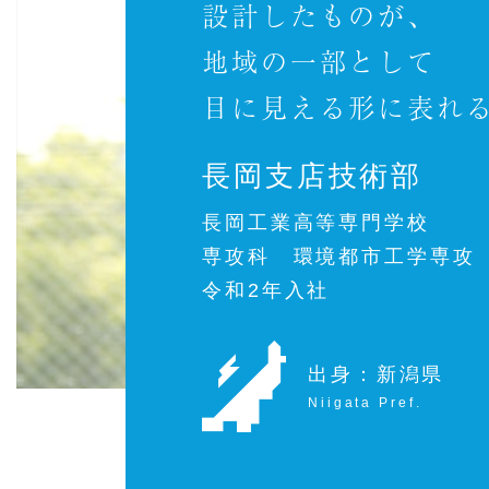
設計したものが、
地域の一部として
目に見える形に表れ
長岡支店技術部
長岡工業高等専門学校
専攻科 環境都市工学専攻
令和2年入社
出身：新潟県
Niigata Pref.