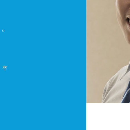
る。
 卒