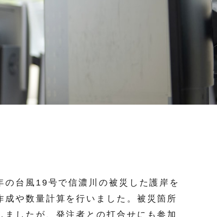
年の台風19号で信濃川の被災した護岸を
作成や数量計算を行いました。被災箇所
しましたが、発注者との打合せにも参加