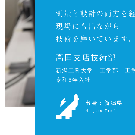
測量と設計の両方を
現場にも出ながら
技術を磨いています
高田支店技術部
新潟工科大学 工学部 工
令和5年入社
出身：新潟県
Niigata Pref.