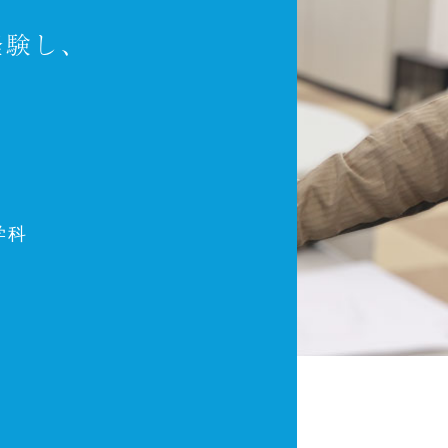
経験し、
。
学科