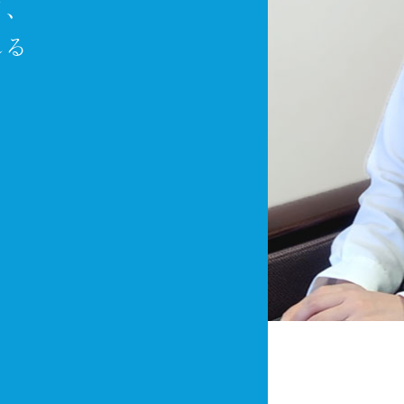
て、
れる